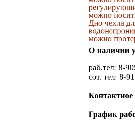
регулирующи
можно носить
Дно чехла д
водонепрониц
можно протер
О наличии у
раб.тел: 8-90
сот. тел: 8-9
Контактное 
График рабо
Сб с 1
Вс - 