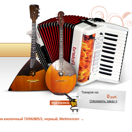
Товаров на:
0
руб.
Оформить заказ »
→
кнопочный 70/96/III/5/3, черный, Weltmeister