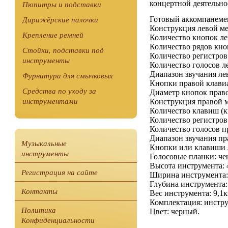
Пюпитры и подставки
концертной деятельно
Дирижёрские палочки
Готовый аккомпанеме
Конструкция левой ме
Крепление ремней
Количество кнопок ле
Количество рядов кно
Стойки, подставки под
Количество регистров
инструменты
Количество голосов л
Диапазон звучания лев
Фурнитура для смычковых
Кнопки правой клавиа
Средства по уходу за
Диаметр кнопок право
инструментами
Конструкция правой м
Количество клавиш (к
Количество регистров
Количество голосов п
Диапазон звучания прав
Музыкальные
Кнопки или клавиши л
инструменты
Голосовые планки: че
Высота инструмента: 
Регистрация на сайте
Ширина инструмента:
Глубина инструмента:
Контакты
Вес инструмента: 9,1к
Комплектация: инстру
Политика
Цвет: черный.
Конфиденциальности