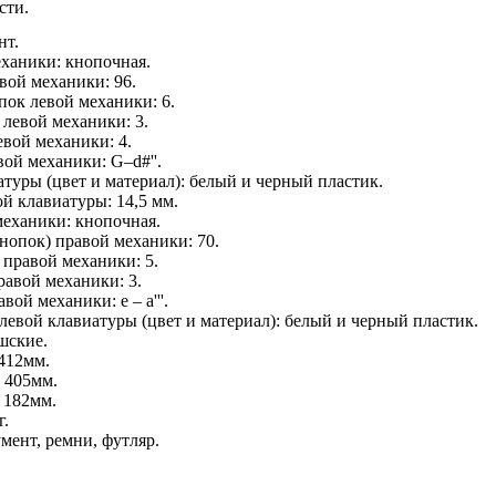
сти.
нт.
ханики: кнопочная.
вой механики: 96.
пок левой механики: 6.
 левой механики: 3.
евой механики: 4.
ой механики: G–d#''.
туры (цвет и материал): белый и черный пластик.
й клавиатуры: 14,5 мм.
еханики: кнопочная.
нопок) правой механики: 70.
 правой механики: 5.
равой механики: 3.
ой механики: e – a'''.
евой клавиатуры (цвет и материал): белый и черный пластик.
шские.
412мм.
 405мм.
 182мм.
г.
мент, ремни, футляр.