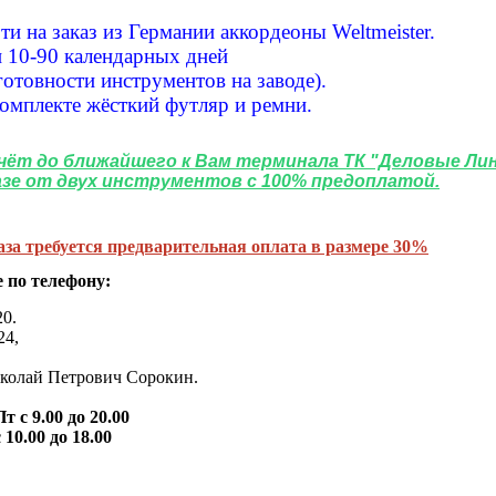
и на заказ из Германии аккордеоны Weltmeister.
и 10-90 календарных дней
готовности инструментов на заводе).
комплекте жёсткий футляр и ремни.
счёт до ближайшего к Вам терминала ТК "Деловые Лин
азе от двух инструментов с 100% предоплатой.
за требуется предварительная оплата в размере 30%
 по телефону:
20.
24,
олай Петрович Сорокин.
 с 9.00 до 20.00
.00 до 18.00