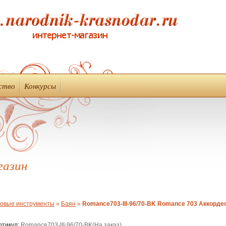
ство
Конкурсы
газин
овые инструменты
»
Баян
»
Romance703-III-96/70-BK Romance 703 Аккордеон 
ртикул:
Romance703-III-96/70-BK(На заказ)