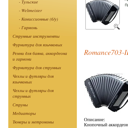
- Тульские
П
- Weltmeister
- Комиссионные (б/у)
- Гармонь
Струнные инструменты
Фурнитура для язычковых
Romance703-II
Ремни для баяна, аккордеона
и гармони
Фурнитура для струнных
Чехлы и футляры для
язычковых
Чехлы и футляры для
струнных
Струны
Медиаторы
Описание:
Тюнеры и метрономы
Кнопочный аккордеон 