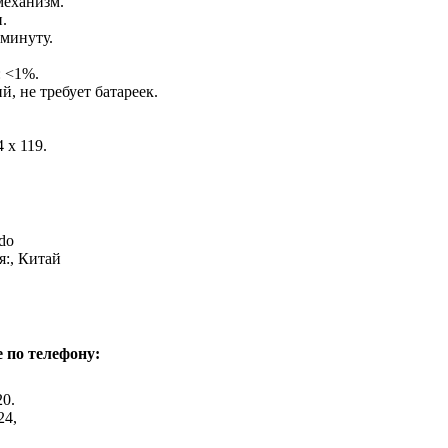
еханизм.
.
 минуту.
: <1%.
, не требует батареек.
 х 119.
do
:, Китай
 по телефону:
20.
24,