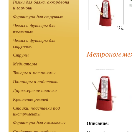
Ремни для баяна, аккордеона
П
и гармони
Фурнитура для струнных
Чехлы и футляры для
язычковых
Чехлы и футляры для
струнных
Метроном мех
Струны
Медиаторы
Тюнеры и метрономы
Пюпитры и подставки
Дирижёрские палочки
Крепление ремней
Стойки, подставки под
инструменты
Фурнитура для смычковых
Описание:
Средства по уходу за