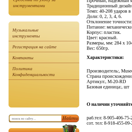
Прочный, надежный м
инструментами
Традиционный дизайн
Темп: 40-208 ударов в
Доли: 0, 2, 3, 4, 6.
Отклонение точности
Питание: механический
Музыкальные
Корпус: пластик.
инструменты
Цвет: красный.
Размеры, мм: 284 х 104
Регистрация на сайте
Вес: 650гр.
Контакты
Характеристики:
Политика
Производитель:, Muse
Конфиденциальности
Страна происхождения
Артикул:, M-20-RD
Базовая единица:, шт
О наличии уточняйте
раб.тел: 8-905-406-75-
сот. тел: 8-918-455-09-