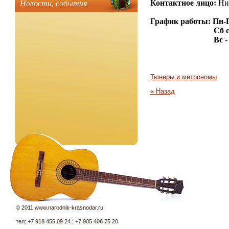
Новости, события
Контактное лицо:
Ник
График работы: Пн-Пт
Сб с 10.00 
Вс - выхо
Тюнеры и метрономы
« Назад
© 2011 www.narodnik-krasnodar.ru
тел; +7 918 455 09 24 ; +7 905 406 75 20