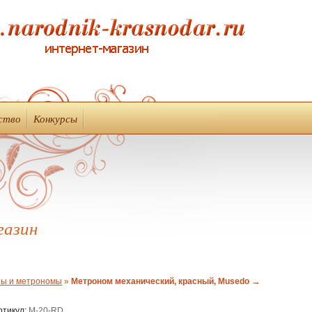
ство
Конкурсы
газин
→
ы и метрономы
»
Метроном механический, красный, Musedo
ртикул:
M-20-RD